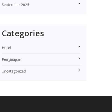
September 2025
Categories
Hotel
Penginapan
Uncategorized