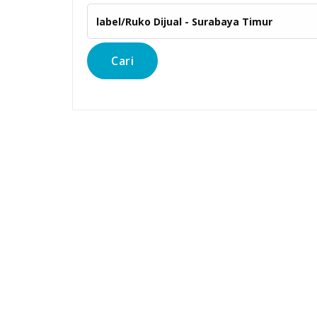
Cari
untuk: