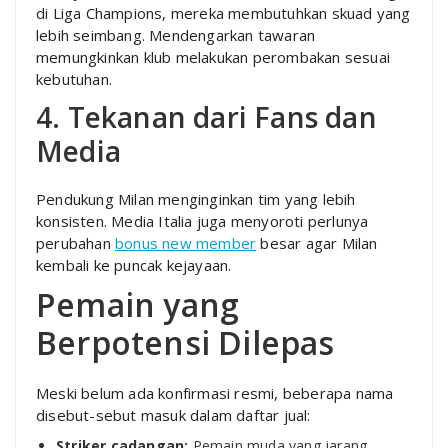
di Liga Champions, mereka membutuhkan skuad yang
lebih seimbang. Mendengarkan tawaran
memungkinkan klub melakukan perombakan sesuai
kebutuhan.
4. Tekanan dari Fans dan
Media
Pendukung Milan menginginkan tim yang lebih
konsisten. Media Italia juga menyoroti perlunya
perubahan
bonus new member
besar agar Milan
kembali ke puncak kejayaan.
Pemain yang
Berpotensi Dilepas
Meski belum ada konfirmasi resmi, beberapa nama
disebut-sebut masuk dalam daftar jual:
Striker cadangan:
Pemain muda yang jarang