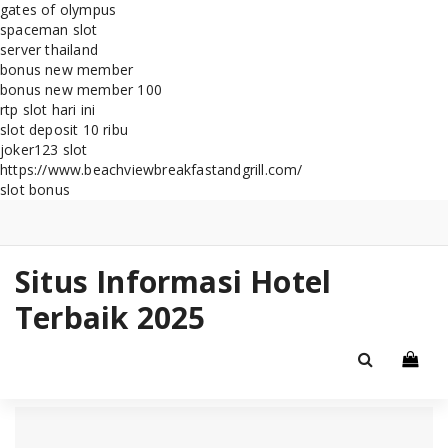
gates of olympus
spaceman slot
server thailand
bonus new member
bonus new member 100
rtp slot hari ini
slot deposit 10 ribu
joker123 slot
https://www.beachviewbreakfastandgrill.com/
slot bonus
Skip
to
content
Situs Informasi Hotel
Terbaik 2025