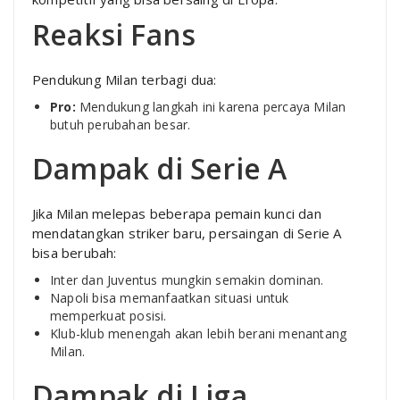
Reaksi Fans
Pendukung Milan terbagi dua:
Pro:
Mendukung langkah ini karena percaya Milan
butuh perubahan besar.
Dampak di Serie A
Jika Milan melepas beberapa pemain kunci dan
mendatangkan striker baru, persaingan di Serie A
bisa berubah:
Inter dan Juventus mungkin semakin dominan.
Napoli bisa memanfaatkan situasi untuk
memperkuat posisi.
Klub-klub menengah akan lebih berani menantang
Milan.
Dampak di Liga