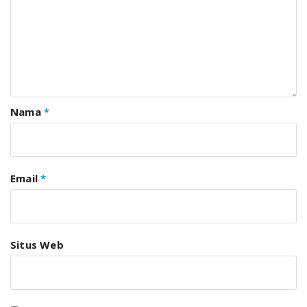
Nama
*
Email
*
Situs Web