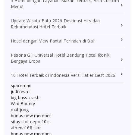
5 Hotel dengan Layanan Makan Terbaik, Bisa Custom
Menu!
Update Wisata Batu 2026 Destinasi Hits dan
Rekomendasi Hotel Terbaik
Hotel dengan View Pantai Terindah di Bali
Pesona GH Universal Hotel Bandung Hotel Ikonik
Bergaya Eropa
10 Hotel Terbaik di Indonesia Versi Tatler Best 2026
spaceman
judi resmi
big bass crash
Wild Bounty
mahjong
bonus new member
situs slot depo 10k
athena168 slot
bonus new member