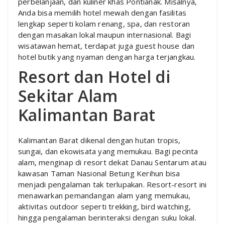
perbelanjaan, dan kuliner khas Pontianak. Misalnya,
Anda bisa memilih hotel mewah dengan fasilitas
lengkap seperti kolam renang, spa, dan restoran
dengan masakan lokal maupun internasional. Bagi
wisatawan hemat, terdapat juga guest house dan
hotel butik yang nyaman dengan harga terjangkau.
Resort dan Hotel di
Sekitar Alam
Kalimantan Barat
Kalimantan Barat dikenal dengan hutan tropis,
sungai, dan ekowisata yang memukau. Bagi pecinta
alam, menginap di resort dekat Danau Sentarum atau
kawasan Taman Nasional Betung Kerihun bisa
menjadi pengalaman tak terlupakan. Resort-resort ini
menawarkan pemandangan alam yang memukau,
aktivitas outdoor seperti trekking, bird watching,
hingga pengalaman berinteraksi dengan suku lokal.