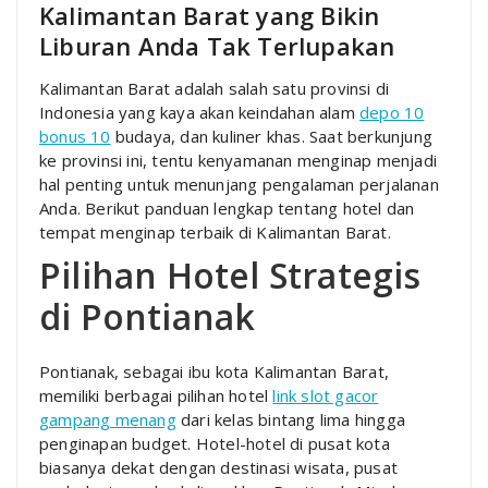
Kalimantan Barat yang Bikin
Liburan Anda Tak Terlupakan
Kalimantan Barat adalah salah satu provinsi di
Indonesia yang kaya akan keindahan alam
depo 10
bonus 10
budaya, dan kuliner khas. Saat berkunjung
ke provinsi ini, tentu kenyamanan menginap menjadi
hal penting untuk menunjang pengalaman perjalanan
Anda. Berikut panduan lengkap tentang hotel dan
tempat menginap terbaik di Kalimantan Barat.
Pilihan Hotel Strategis
di Pontianak
Pontianak, sebagai ibu kota Kalimantan Barat,
memiliki berbagai pilihan hotel
link slot gacor
gampang menang
dari kelas bintang lima hingga
penginapan budget. Hotel-hotel di pusat kota
biasanya dekat dengan destinasi wisata, pusat