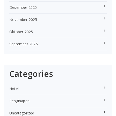
Desember 2025
November 2025
Oktober 2025
September 2025
Categories
Hotel
Penginapan
Uncategorized