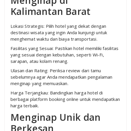
Menginap di
Kalimantan Barat
Lokasi Strategis: Pilih hotel yang dekat dengan
destinasi wisata yang ingin Anda kunjungi untuk
menghemat waktu dan biaya transportasi.
Fasilitas yang Sesuai: Pastikan hotel memiliki fasilitas
yang sesuai dengan kebutuhan, seperti Wi-Fi,
sarapan, atau kolam renang.
Ulasan dan Rating: Periksa review dari tamu
sebelumnya agar Anda mendapatkan pengalaman
menginap yang memuaskan.
Harga Terjangkau: Bandingkan harga hotel di
berbagai platform booking online untuk mendapatkan
harga terbaik.
Menginap Unik dan
Berkesan