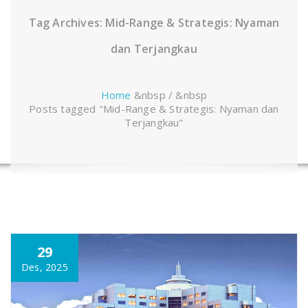
Tag Archives: Mid-Range & Strategis: Nyaman
dan Terjangkau
Home
&nbsp / &nbsp
Posts tagged "Mid-Range & Strategis: Nyaman dan
Terjangkau"
29
Des, 2025