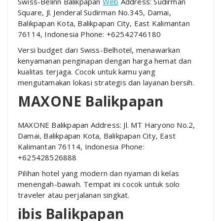
Swiss-Belinn Balikpapan
Web
Address: Sudirman
Square, Jl. Jenderal Sudirman No.345, Damai,
Balikpapan Kota, Balikpapan City, East Kalimantan
76114, Indonesia Phone: +62542746180
Versi budget dari Swiss-Belhotel, menawarkan
kenyamanan penginapan dengan harga hemat dan
kualitas terjaga. Cocok untuk kamu yang
mengutamakan lokasi strategis dan layanan bersih.
MAXONE Balikpapan
MAXONE Balikpapan Address: Jl. MT Haryono No.2,
Damai, Balikpapan Kota, Balikpapan City, East
Kalimantan 76114, Indonesia Phone:
+625428526888
Pilihan hotel yang modern dan nyaman di kelas
menengah-bawah. Tempat ini cocok untuk solo
traveler atau perjalanan singkat.
ibis Balikpapan