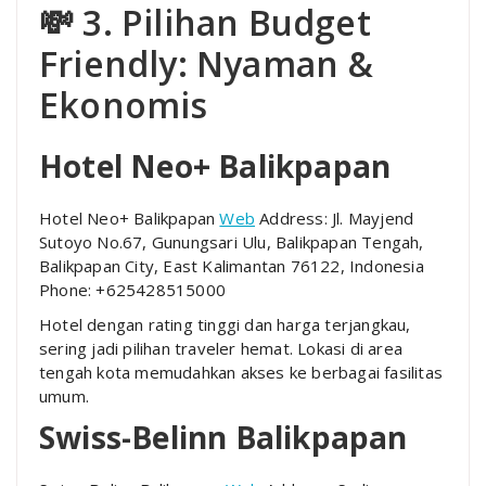
💸 3. Pilihan Budget
Friendly: Nyaman &
Ekonomis
Hotel Neo+ Balikpapan
Hotel Neo+ Balikpapan
Web
Address: Jl. Mayjend
Sutoyo No.67, Gunungsari Ulu, Balikpapan Tengah,
Balikpapan City, East Kalimantan 76122, Indonesia
Phone: +625428515000
Hotel dengan rating tinggi dan harga terjangkau,
sering jadi pilihan traveler hemat. Lokasi di area
tengah kota memudahkan akses ke berbagai fasilitas
umum.
Swiss-Belinn Balikpapan