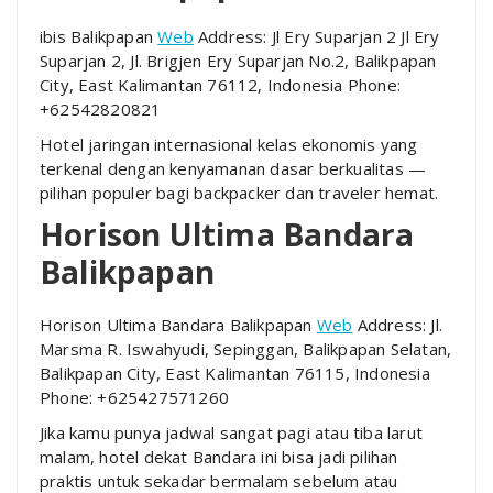
ibis Balikpapan
Web
Address: Jl Ery Suparjan 2 Jl Ery
Suparjan 2, Jl. Brigjen Ery Suparjan No.2, Balikpapan
City, East Kalimantan 76112, Indonesia Phone:
+62542820821
Hotel jaringan internasional kelas ekonomis yang
terkenal dengan kenyamanan dasar berkualitas —
pilihan populer bagi backpacker dan traveler hemat.
Horison Ultima Bandara
Balikpapan
Horison Ultima Bandara Balikpapan
Web
Address: Jl.
Marsma R. Iswahyudi, Sepinggan, Balikpapan Selatan,
Balikpapan City, East Kalimantan 76115, Indonesia
Phone: +625427571260
Jika kamu punya jadwal sangat pagi atau tiba larut
malam, hotel dekat Bandara ini bisa jadi pilihan
praktis untuk sekadar bermalam sebelum atau