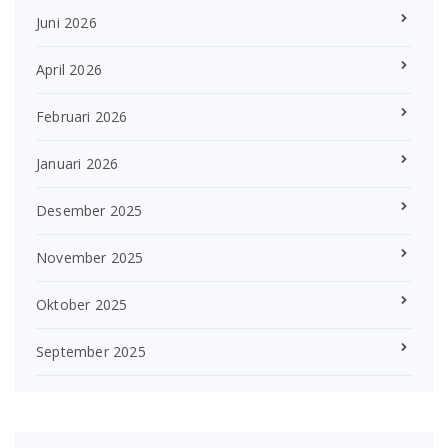
Juni 2026
April 2026
Februari 2026
Januari 2026
Desember 2025
November 2025
Oktober 2025
September 2025