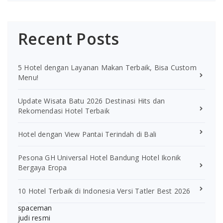
Recent Posts
5 Hotel dengan Layanan Makan Terbaik, Bisa Custom
Menu!
Update Wisata Batu 2026 Destinasi Hits dan
Rekomendasi Hotel Terbaik
Hotel dengan View Pantai Terindah di Bali
Pesona GH Universal Hotel Bandung Hotel Ikonik
Bergaya Eropa
10 Hotel Terbaik di Indonesia Versi Tatler Best 2026
spaceman
judi resmi