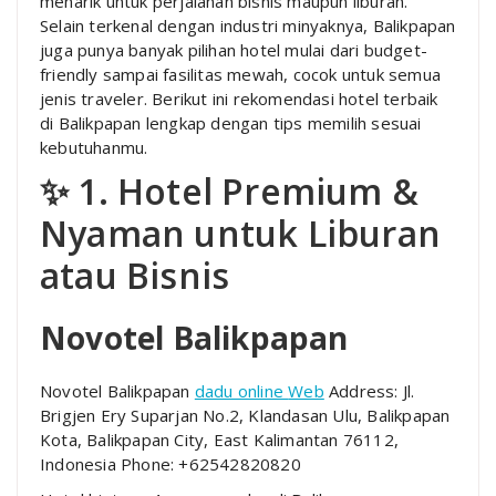
menarik untuk perjalanan bisnis maupun liburan.
Selain terkenal dengan industri minyaknya, Balikpapan
juga punya banyak pilihan hotel mulai dari budget-
friendly sampai fasilitas mewah, cocok untuk semua
jenis traveler. Berikut ini rekomendasi hotel terbaik
di Balikpapan lengkap dengan tips memilih sesuai
kebutuhanmu.
✨ 1. Hotel Premium &
Nyaman untuk Liburan
atau Bisnis
Novotel Balikpapan
Novotel Balikpapan
dadu online
Web
Address: Jl.
Brigjen Ery Suparjan No.2, Klandasan Ulu, Balikpapan
Kota, Balikpapan City, East Kalimantan 76112,
Indonesia Phone: +62542820820