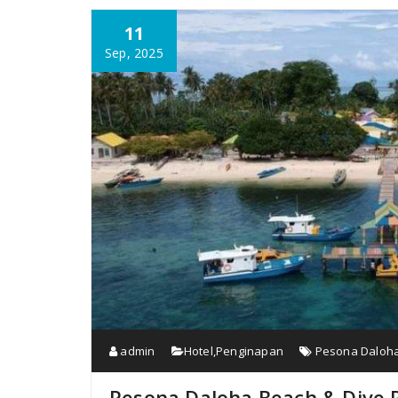
11
Sep, 2025
admin
Hotel
,
Penginapan
Pesona Daloha 
Pesona Daloha Beach & Dive R