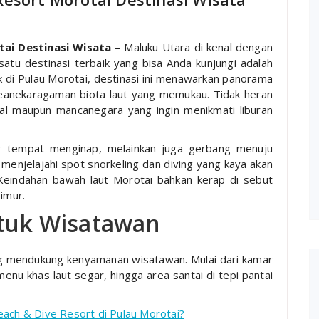
ai Destinasi Wisata
– Maluku Utara di kenal dengan
atu destinasi terbaik yang bisa Anda kunjungi adalah
 di Pulau Morotai, destinasi ini menawarkan panorama
ta keanekaragaman biota laut yang memukau. Tidak heran
okal maupun mancanegara yang ingin menikmati liburan
r tempat menginap, melainkan juga gerbang menuju
a menjelajahi spot snorkeling dan diving yang kaya akan
Keindahan bawah laut Morotai bahkan kerap di sebut
imur.
ntuk Wisatawan
ang mendukung kenyamanan wisatawan. Mulai dari kamar
u khas laut segar, hingga area santai di tepi pantai
ach & Dive Resort di Pulau Morotai?