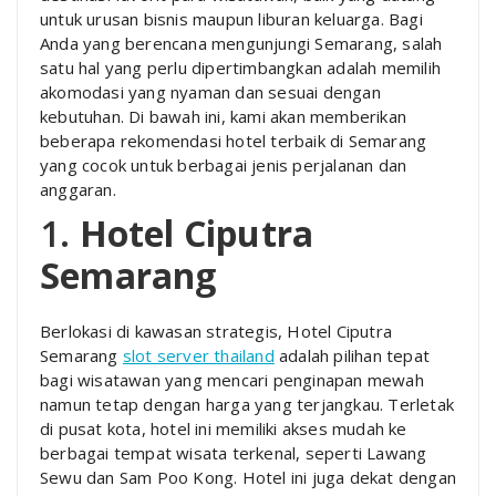
untuk urusan bisnis maupun liburan keluarga. Bagi
Anda yang berencana mengunjungi Semarang, salah
satu hal yang perlu dipertimbangkan adalah memilih
akomodasi yang nyaman dan sesuai dengan
kebutuhan. Di bawah ini, kami akan memberikan
beberapa rekomendasi hotel terbaik di Semarang
yang cocok untuk berbagai jenis perjalanan dan
anggaran.
1.
Hotel Ciputra
Semarang
Berlokasi di kawasan strategis, Hotel Ciputra
Semarang
slot server thailand
adalah pilihan tepat
bagi wisatawan yang mencari penginapan mewah
namun tetap dengan harga yang terjangkau. Terletak
di pusat kota, hotel ini memiliki akses mudah ke
berbagai tempat wisata terkenal, seperti Lawang
Sewu dan Sam Poo Kong. Hotel ini juga dekat dengan