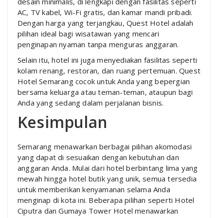
desain minimalis, di lengkapi dengan fasilitas seperti
AC, TV kabel, Wi-Fi gratis, dan kamar mandi pribadi.
Dengan harga yang terjangkau, Quest Hotel adalah
pilihan ideal bagi wisatawan yang mencari
penginapan nyaman tanpa menguras anggaran.
Selain itu, hotel ini juga menyediakan fasilitas seperti
kolam renang, restoran, dan ruang pertemuan. Quest
Hotel Semarang cocok untuk Anda yang bepergian
bersama keluarga atau teman-teman, ataupun bagi
Anda yang sedang dalam perjalanan bisnis.
Kesimpulan
Semarang menawarkan berbagai pilihan akomodasi
yang dapat di sesuaikan dengan kebutuhan dan
anggaran Anda. Mulai dari hotel berbintang lima yang
mewah hingga hotel butik yang unik, semua tersedia
untuk memberikan kenyamanan selama Anda
menginap di kota ini. Beberapa pilihan seperti Hotel
Ciputra dan Gumaya Tower Hotel menawarkan