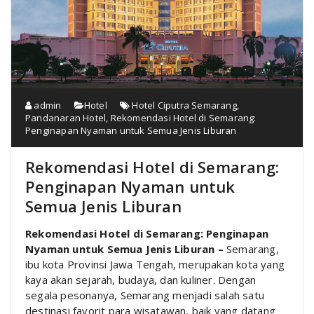
admin
Hotel
Hotel Ciputra Semarang
,
Pandanaran Hotel
,
Rekomendasi Hotel di Semarang:
Penginapan Nyaman untuk Semua Jenis Liburan
Rekomendasi Hotel di Semarang:
Penginapan Nyaman untuk
Semua Jenis Liburan
Rekomendasi Hotel di Semarang: Penginapan
Nyaman untuk Semua Jenis Liburan –
Semarang,
ibu kota Provinsi Jawa Tengah, merupakan kota yang
kaya akan sejarah, budaya, dan kuliner. Dengan
segala pesonanya, Semarang menjadi salah satu
destinasi favorit para wisatawan, baik yang datang