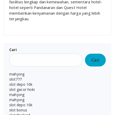
fasilitas lengkap dan kemewahan, sementara hotel-
hotel seperti Pandanaran dan Quest Hotel
memberikan kenyamanan dengan harga yang lebih
terjangkau.
Cari
Cari
mahjong
slot777
slot depo 10k
slot gacor hoki
mahjong
mahjong
slot depo 10k
slot bonus