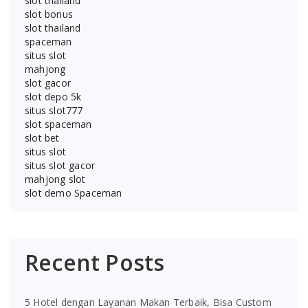
slot thailand
slot bonus
slot thailand
spaceman
situs slot
mahjong
slot gacor
slot depo 5k
situs slot777
slot spaceman
slot bet
situs slot
situs slot gacor
mahjong slot
slot demo Spaceman
Recent Posts
5 Hotel dengan Layanan Makan Terbaik, Bisa Custom