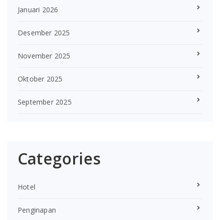
Januari 2026
Desember 2025
November 2025
Oktober 2025
September 2025
Categories
Hotel
Penginapan