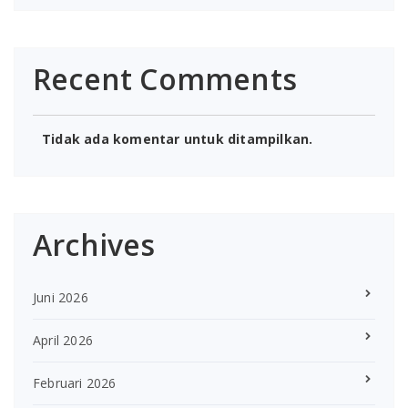
Recent Comments
Tidak ada komentar untuk ditampilkan.
Archives
Juni 2026
April 2026
Februari 2026